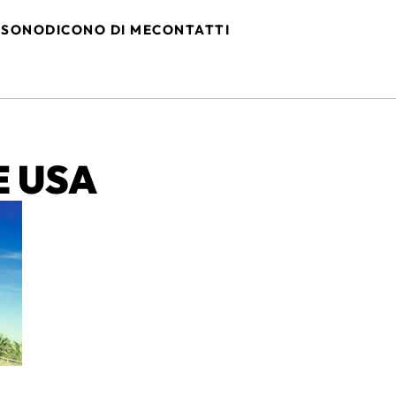
 SONO
DICONO DI ME
CONTATTI
E USA