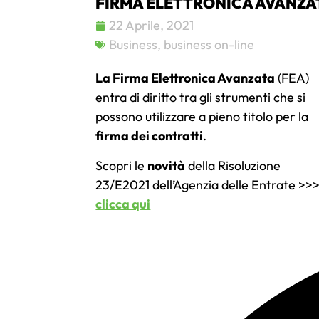
FIRMA ELETTRONICA AVANZA
22 Aprile, 2021
Business
,
business on-line
La Firma Elettronica Avanzata
(FEA)
entra di diritto tra gli strumenti che si
possono utilizzare a pieno titolo per la
firma dei contratti
.
Scopri le
novità
della Risoluzione
23/E2021 dell’Agenzia delle Entrate >>
clicca qui