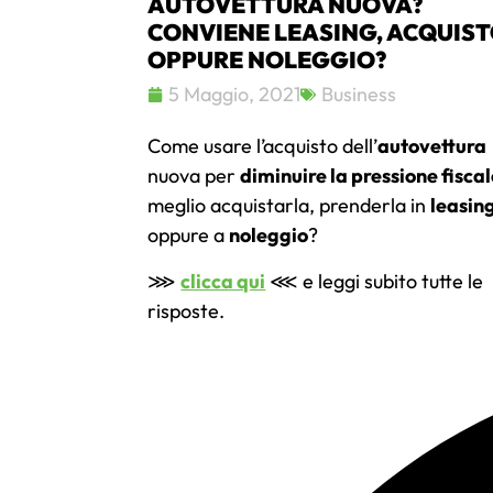
AUTOVETTURA NUOVA?
CONVIENE LEASING, ACQUIS
OPPURE NOLEGGIO?
5 Maggio, 2021
Business
Come usare l’acquisto dell’
autovettura
nuova per
diminuire la pressione fisca
meglio acquistarla, prenderla in
leasin
oppure a
noleggio
?
⋙
clicca qui
⋘ e leggi subito tutte le
risposte.