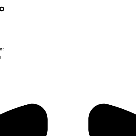
TO
le
:
g