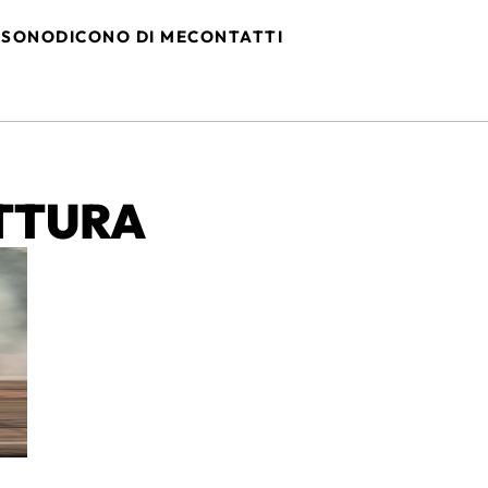
 SONO
DICONO DI ME
CONTATTI
TTURA