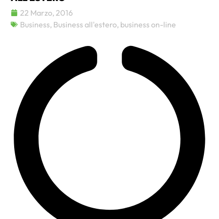
22 Marzo, 2016
Business
,
Business all'estero
,
business on-line