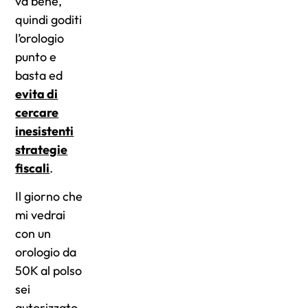
va bene,
quindi goditi
l’orologio
punto e
basta ed
evita di
cercare
inesistenti
strategie
fiscali
.
Il giorno che
mi vedrai
con un
orologio da
50K al polso
sei
autorizzato