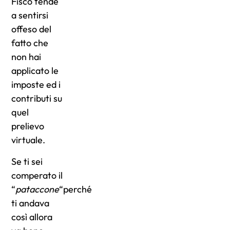
Fisco tende
a sentirsi
offeso del
fatto che
non hai
applicato le
imposte ed i
contributi su
quel
prelievo
virtuale.
Se ti sei
comperato il
“
pataccone
“perché
ti andava
così allora