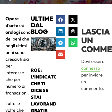
ULTIME
Opere
DAL
d’arte
ed
LASCIA
BLOG
orologi
sono
UN
dei beni che
negli ultimi
COMME
anni sono
cresciuti sia
Devi essere
per
connesso
ROE:
interesse
per inviare
L’INDICATORE
che per
un
CHE TI
numero di
commento.
DICE SE
transazioni.
STAI
Tutte le
LAVORANDO
volte che
GRATIS