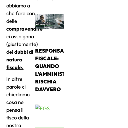
abbiamo a
che fare con
delle
compravendite
ci assalgono
(giustamente)
RESPONSABILITÀ
dei
dubbi di
FISCALE:
natura
QUANDO
fiscale.
L’AMMINISTRATORE
In altre
RISCHIA
parole ci
DAVVERO
chiediamo
cosa ne
pensa il
fisco della
nostra