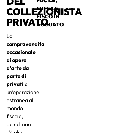
DEL
FACILE,
FUFFA E
COLLEZIONISTA
FISCO IN
PRIVATO
AGGUATO
La
compravendita
occasionale
di opere
d’arte da
parte di
privati
è
un’operazione
estranea al
mondo
fiscale,
quindi non
c’è alcun