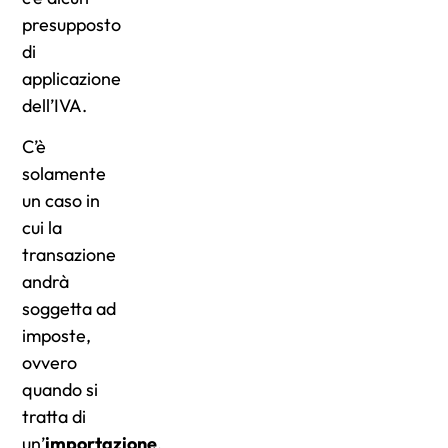
presupposto
di
applicazione
dell’IVA.
C’è
solamente
un caso in
cui la
transazione
andrà
soggetta ad
imposte,
ovvero
quando si
tratta di
un’
importazione
.