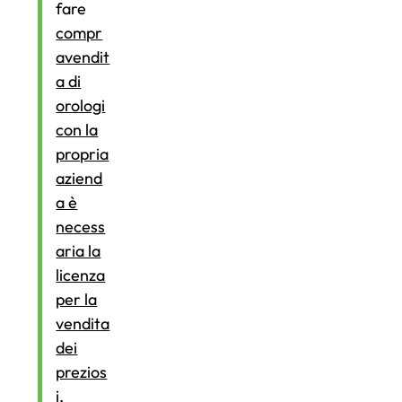
fare
compr
avendit
a di
orologi
con la
propria
aziend
a è
necess
aria la
licenza
per la
vendita
dei
prezios
i
,