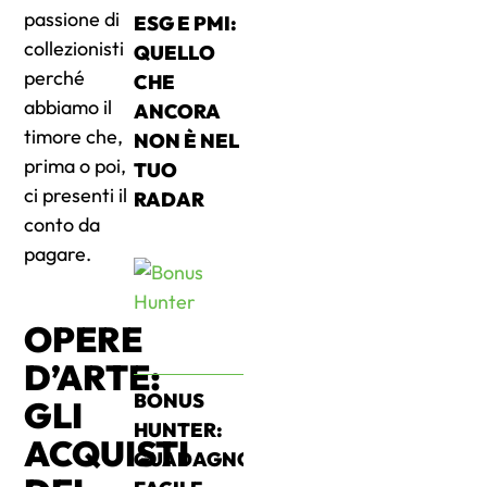
passione di
ESG E PMI:
collezionisti
QUELLO
perché
CHE
abbiamo il
ANCORA
timore che,
NON È NEL
prima o poi,
TUO
ci presenti il
RADAR
conto da
pagare.
OPERE
D’ARTE:
BONUS
GLI
HUNTER:
ACQUISTI
GUADAGNO