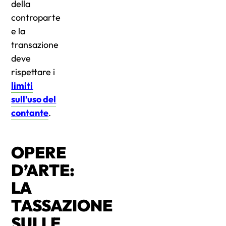
della
controparte
e la
transazione
deve
rispettare i
limiti
sull’uso del
contante
.
OPERE
D’ARTE:
LA
TASSAZIONE
SULLE