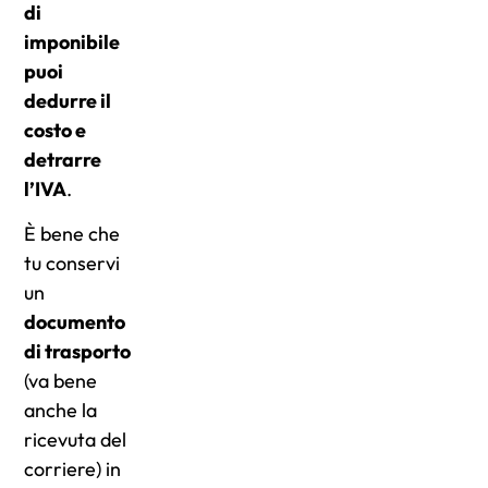
di
imponibile
puoi
dedurre il
costo e
detrarre
l’IVA
.
È bene che
tu conservi
un
documento
di trasporto
(va bene
anche la
ricevuta del
corriere) in