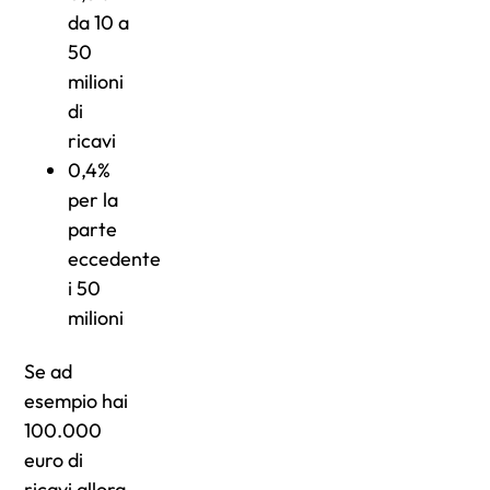
da 10 a
50
milioni
di
ricavi
0,4%
per la
parte
eccedente
i 50
milioni
Se ad
esempio hai
100.000
euro di
ricavi allora