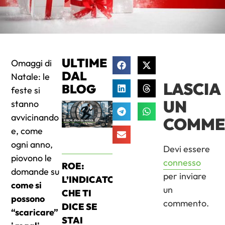
ULTIME
Omaggi di
DAL
Natale: le
LASCIA
BLOG
feste si
UN
stanno
avvicinando
COMME
e, come
ogni anno,
Devi essere
piovono le
connesso
ROE:
domande su
per inviare
L’INDICATORE
come si
un
CHE TI
possono
commento.
DICE SE
“scaricare”
STAI