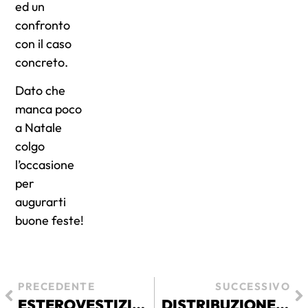
ed un
confronto
con il caso
concreto.
Dato che
manca poco
a Natale
colgo
l’occasione
per
augurarti
buone feste!
PRECEDENTE
SUCCESSIVO
ESTEROVESTIZIONE VS. ESTERO
DISTRIBUZIONE UTILI E SOCIETÀ SEMPLICE