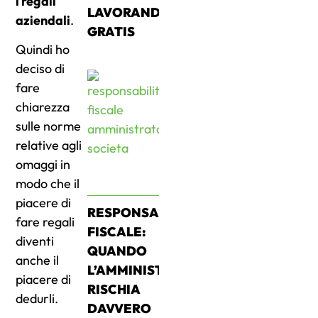
i regali
LAVORANDO
aziendali
.
GRATIS
Quindi ho
deciso di
fare
chiarezza
sulle norme
relative agli
omaggi in
modo che il
piacere di
RESPONSABILITÀ
fare regali
FISCALE:
diventi
QUANDO
anche il
L’AMMINISTRATORE
piacere di
RISCHIA
dedurli.
DAVVERO