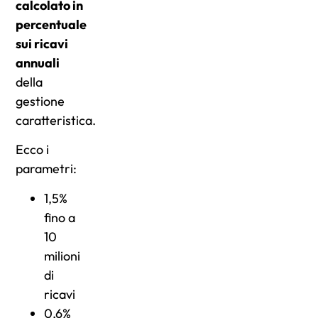
calcolato in
percentuale
sui ricavi
annuali
della
gestione
caratteristica.
Ecco i
parametri:
1,5%
fino a
10
milioni
di
ricavi
0,6%