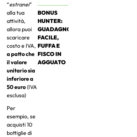
“
estranei
”
alla tua
BONUS
attività,
HUNTER:
allora puoi
GUADAGNO
scaricare
FACILE,
costo e IVA,
FUFFA E
a patto che
FISCO IN
il valore
AGGUATO
unitario sia
inferiore a
50 euro
(IVA
esclusa)
Per
esempio, se
acquisti 10
bottiglie di