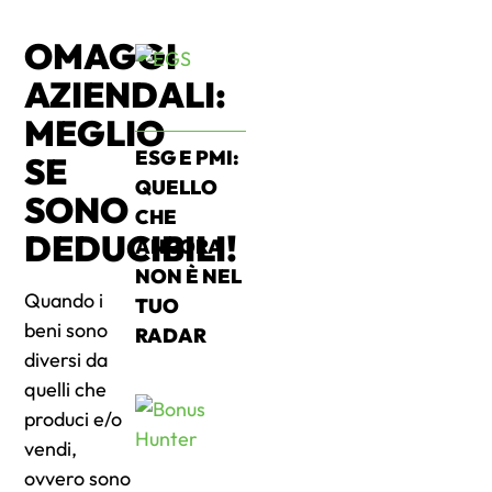
OMAGGI
AZIENDALI:
MEGLIO
ESG E PMI:
SE
QUELLO
SONO
CHE
DEDUCIBILI!
ANCORA
NON È NEL
Quando i
TUO
beni sono
RADAR
diversi da
quelli che
produci e/o
vendi,
ovvero sono