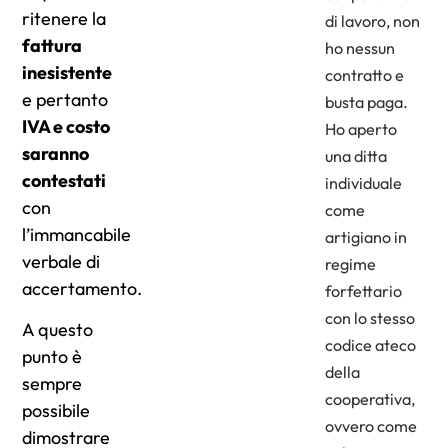
ritenere la
di lavoro, non
fattura
ho nessun
inesistente
contratto e
e pertanto
busta paga.
IVA e costo
Ho aperto
saranno
una ditta
contestati
individuale
con
come
l’immancabile
artigiano in
verbale di
regime
accertamento.
forfettario
con lo stesso
A questo
codice ateco
punto è
della
sempre
cooperativa,
possibile
ovvero come
dimostrare