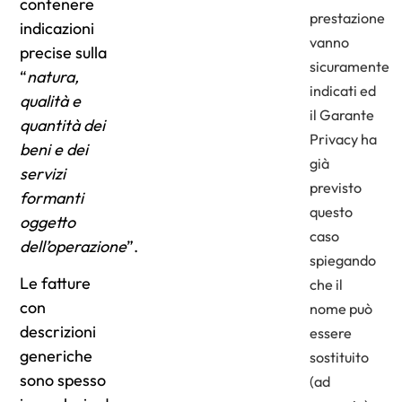
contenere
prestazione
indicazioni
vanno
precise sulla
sicuramente
“
natura,
indicati ed
qualità e
il Garante
quantità dei
Privacy ha
beni e dei
già
servizi
previsto
formanti
questo
oggetto
caso
dell’operazione
”.
spiegando
Le fatture
che il
con
nome può
descrizioni
essere
generiche
sostituito
sono spesso
(ad