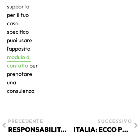
supporto
per il tuo
caso
specifico
puoi usare
l’apposito
modulo di
contatto
per
prenotare
una
consulenza
PRECEDENTE
SUCCESSIVO
RESPONSABILITÀ SRL
ITALIA: ECCO PERCHÉ RESTEREMO UN PASSO INDIETRO A TUTTI