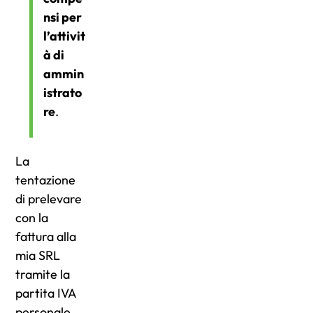
nsi per
l’attivit
à di
ammin
istrato
re
.
La
tentazione
di prelevare
con la
fattura alla
mia SRL
tramite la
partita IVA
personale