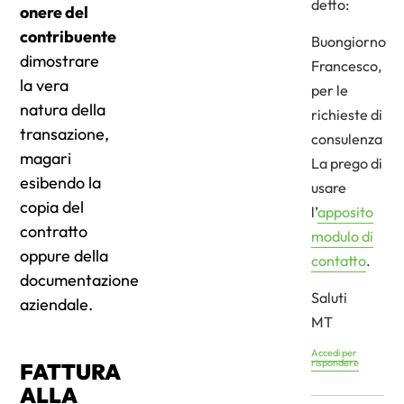
detto:
onere del
contribuente
Buongiorno
dimostrare
Francesco,
la vera
per le
natura della
richieste di
transazione,
consulenza
magari
La prego di
esibendo la
usare
copia del
l’
apposito
contratto
modulo di
oppure della
contatto
.
documentazione
Saluti
aziendale.
MT
Accedi per
rispondere
FATTURA
ALLA