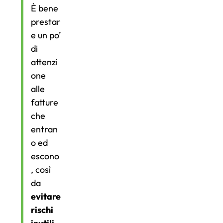
È bene
prestar
e un po’
di
attenzi
one
alle
fatture
che
entran
o ed
escono
, così
da
evitare
rischi