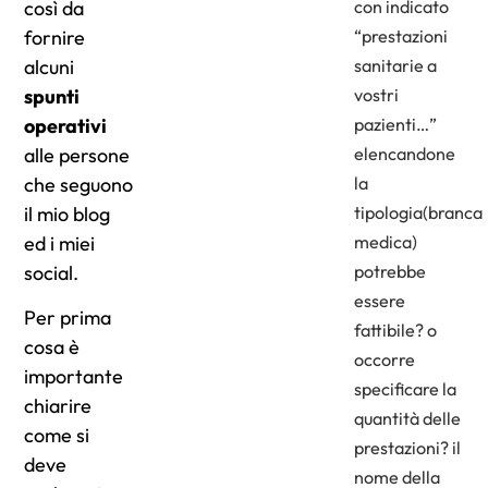
così da
con indicato
fornire
“prestazioni
alcuni
sanitarie a
spunti
vostri
operativi
pazienti…”
alle persone
elencandone
che seguono
la
il mio blog
tipologia(branca
ed i miei
medica)
social.
potrebbe
essere
Per prima
fattibile? o
cosa è
occorre
importante
specificare la
chiarire
quantità delle
come si
prestazioni? il
deve
nome della