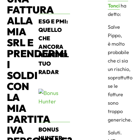
Tonci
ha
FATTURA
detto:
ALLA
ESG E PMI:
Salve
MIA
QUELLO
Pippo,
CHE
SRL E
è molto
ANCORA
PRENDERMI
probabile
NON È NEL
che ci sia
I
TUO
un rischio,
RADAR
SOLDI
soprattutto
CON
se le
LA
fatture
sono
MIA
troppo
PARTITA
generiche.
IVA
BONUS
Saluti.
HUNTER: