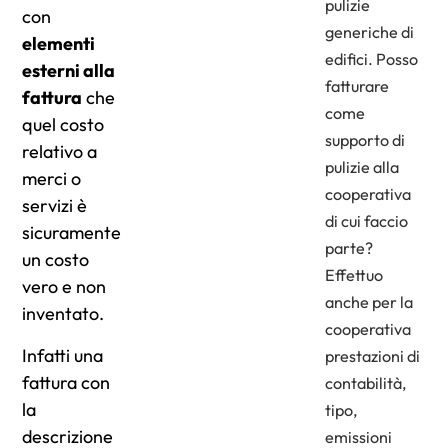
pulizie
con
generiche di
elementi
edifici. Posso
esterni alla
fatturare
fattura
che
come
quel costo
supporto di
relativo a
pulizie alla
merci o
cooperativa
servizi è
di cui faccio
sicuramente
parte?
un costo
Effettuo
vero e non
anche per la
inventato.
cooperativa
Infatti una
prestazioni di
fattura con
contabilità,
la
tipo,
descrizione
emissioni