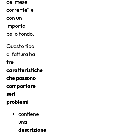
del mese
corrente” e
con un
importo
bello tondo.
Questo tipo
di fattura ha
tre
caratteristiche
che possono
comportare
seri
problem
i:
contiene
una
descrizione