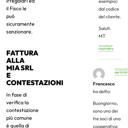
irregolari ed
esempio)
il Fisco le
dal codice
può
del cliente.
sicuramente
Saluti.
sanzionare.
MT
Accedi per
rispondere
FATTURA
ALLA
MIA SRL
19/06/20
alle 10:59
E
CONTESTAZIONI
Francesco
ha detto:
In fase di
verifica la
Buongiorno,
contestazione
sono uno dei
più comune
tre soci di una
è quella di
cooperativa