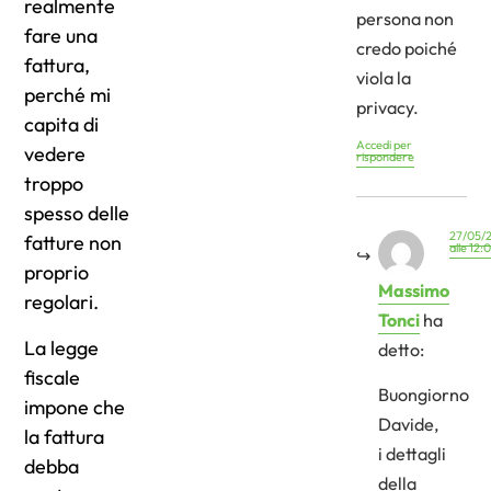
realmente
persona non
fare una
credo poiché
fattura,
viola la
perché mi
privacy.
capita di
Accedi per
vedere
rispondere
troppo
spesso delle
27/05/
fatture non
alle 12:
proprio
Massimo
regolari.
Tonci
ha
La legge
detto:
fiscale
Buongiorno
impone che
Davide,
la fattura
i dettagli
debba
della