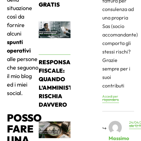
fattura per
GRATIS
situazione
consulenza ad
così da
una propria
fornire
Sas (socio
alcuni
accomandante)
spunti
comporta gli
operativi
stessi rischi?
alle persone
Grazie
RESPONSABILITÀ
che seguono
sempre per i
FISCALE:
il mio blog
suoi
QUANDO
ed i miei
contributi
L’AMMINISTRATORE
social.
RISCHIA
Accedi per
rispondere
DAVVERO
POSSO
24/04/
FARE
alle 12:1
UNA
Massimo