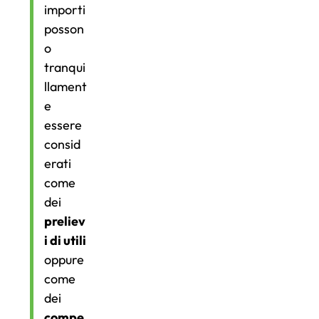
importi
posson
o
tranqui
llament
e
essere
consid
erati
come
dei
preliev
i di utili
oppure
come
dei
compe