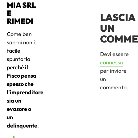
MIA SRL
E
LASCIA
RIMEDI
UN
Come ben
COMME
saprai non è
facile
Devi essere
spuntarla
connesso
perché
il
per inviare
Fisco pensa
un
spesso che
commento.
l’imprenditore
sia un
evasore o
un
delinquente
.