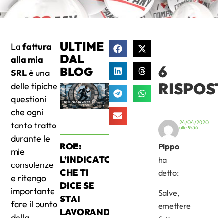
ULTIME
La
fattura
DAL
alla mia
6
BLOG
SRL
è una
RISPOS
delle tipiche
questioni
che ogni
24/04/2020
tanto tratto
alle 9:56
durante le
ROE:
Pippo
mie
L’INDICATORE
ha
consulenze
CHE TI
detto:
e ritengo
DICE SE
importante
Salve,
STAI
fare il punto
emettere
LAVORANDO
della