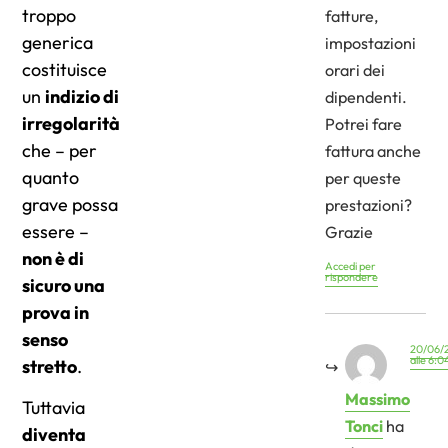
troppo
fatture,
generica
impostazioni
costituisce
orari dei
un
indizio di
dipendenti.
irregolarità
Potrei fare
che – per
fattura anche
quanto
per queste
grave possa
prestazioni?
essere –
Grazie
non è di
Accedi per
rispondere
sicuro una
prova in
senso
20/06/
alle 6:0
stretto
.
Massimo
Tuttavia
Tonci
ha
diventa