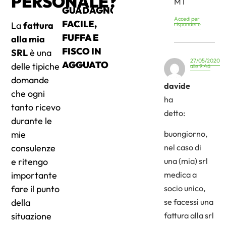
PERSONALE?
MT
GUADAGNO
Accedi per
FACILE,
La
fattura
rispondere
FUFFA E
alla mia
FISCO IN
SRL
è una
27/05/2020
AGGUATO
delle tipiche
alle 9:46
domande
davide
che ogni
ha
tanto ricevo
detto:
durante le
mie
buongiorno,
consulenze
nel caso di
e ritengo
una (mia) srl
importante
medica a
fare il punto
socio unico,
della
se facessi una
situazione
fattura alla srl