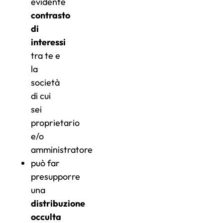
evidente
contrasto
di
interessi
tra te e
la
società
di cui
sei
proprietario
e/o
amministratore
può far
presupporre
una
distribuzione
occulta