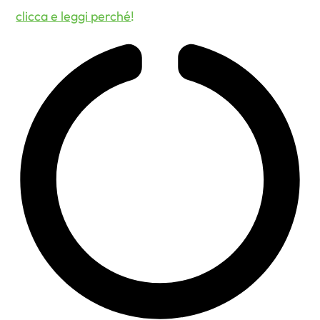
clicca e leggi perché
!