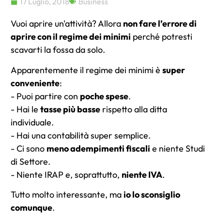
17 Luglio, 2018
Business
Vuoi aprire un'attività? Allora
non fare l’errore di
aprire con il regime dei minimi
perché potresti
scavarti la fossa da solo.
Apparentemente il regime dei minimi è
super
conveniente
:
- Puoi partire con
poche spese
.
- Hai le
tasse più basse
rispetto alla ditta
individuale.
- Hai una contabilità super semplice.
- Ci sono
meno adempimenti fiscali
e niente Studi
di Settore.
- Niente IRAP e, soprattutto,
niente IVA
.
Tutto molto interessante, ma
io lo sconsiglio
comunque
.