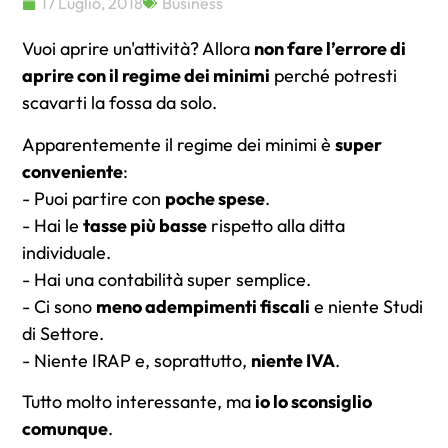
17 Luglio, 2018
Business
Vuoi aprire un'attività? Allora
non fare l’errore di
aprire con il regime dei minimi
perché potresti
scavarti la fossa da solo.
Apparentemente il regime dei minimi è
super
conveniente
:
- Puoi partire con
poche spese
.
- Hai le
tasse più basse
rispetto alla ditta
individuale.
- Hai una contabilità super semplice.
- Ci sono
meno adempimenti fiscali
e niente Studi
di Settore.
- Niente IRAP e, soprattutto,
niente IVA
.
Tutto molto interessante, ma
io lo sconsiglio
comunque
.