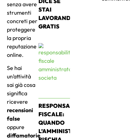
DICE SE
senza avere
STAI
strumenti
LAVORANDO
concreti per
GRATIS
proteggere
la propria
reputazione
online.
Se hai
un’attività
sai già cosa
significa
ricevere
RESPONSABILITÀ
recensioni
FISCALE:
false
QUANDO
oppure
L’AMMINISTRATORE
diffamatorie
RISCHIA