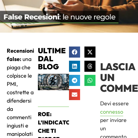
ULTIME
Recensioni
DAL
false:
una
LASCIA
BLOG
piaga che
UN
colpisce le
PMI,
COMME
costrette a
difendersi
Devi essere
da
connesso
ROE:
commenti
per inviare
L’INDICATORE
ingiusti e
un
CHE TI
manipolati
commento.