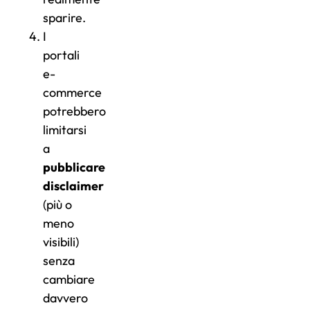
sparire.
I
portali
e-
commerce
potrebbero
limitarsi
a
pubblicare
disclaimer
(più o
meno
visibili)
senza
cambiare
davvero