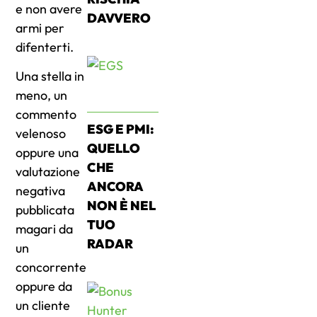
e non avere
DAVVERO
armi per
difenterti.
Una stella in
meno, un
commento
ESG E PMI:
velenoso
QUELLO
oppure una
CHE
valutazione
ANCORA
negativa
NON È NEL
pubblicata
TUO
magari da
RADAR
un
concorrente
oppure da
un cliente