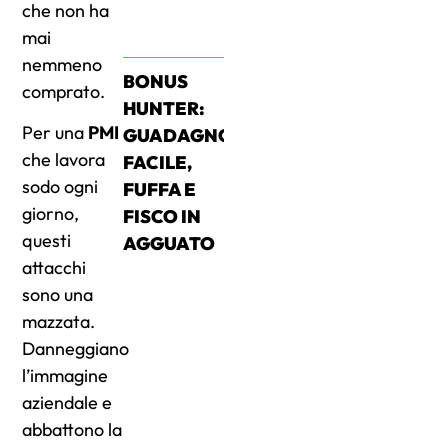
che non ha
mai
nemmeno
BONUS
comprato.
HUNTER:
Per una
PMI
GUADAGNO
che lavora
FACILE,
sodo ogni
FUFFA E
giorno,
FISCO IN
questi
AGGUATO
attacchi
sono una
mazzata.
Danneggiano
l’immagine
aziendale e
abbattono la