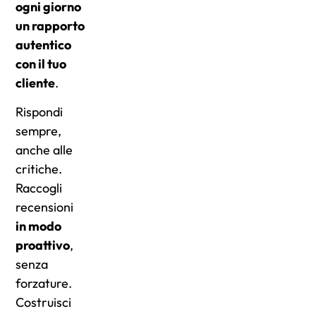
ogni giorno
un rapporto
autentico
con il tuo
cliente
.
Rispondi
sempre,
anche alle
critiche.
Raccogli
recensioni
in modo
proattivo
,
senza
forzature.
Costruisci