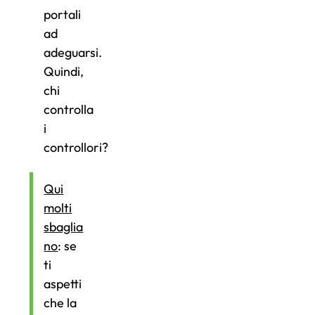
portali
ad
adeguarsi.
Quindi,
chi
controlla
i
controllori?
Qui
molti
sbaglia
no
: se
ti
aspetti
che la