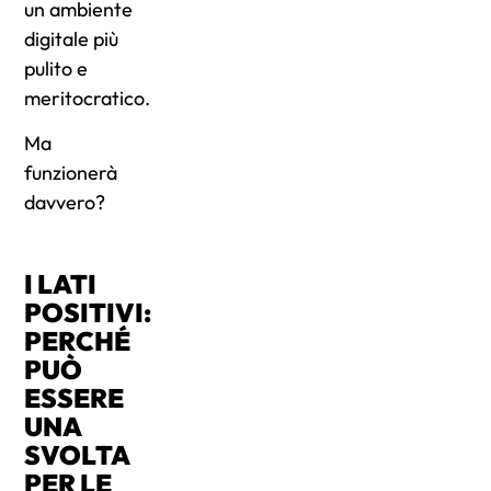
un ambiente
digitale più
pulito e
meritocratico.
Ma
funzionerà
davvero?
I LATI
POSITIVI:
PERCHÉ
PUÒ
ESSERE
UNA
SVOLTA
PER LE