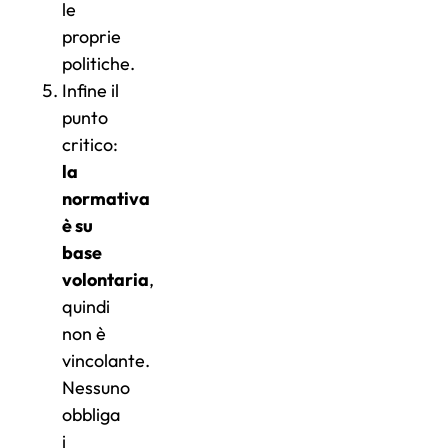
le
proprie
politiche.
Infine il
punto
critico:
la
normativa
è su
base
volontaria
,
quindi
non è
vincolante.
Nessuno
obbliga
i