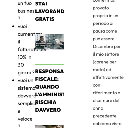
confermo!!
un tuo
STAI
provato
business
LAVORANDO
proprio in un
?
GRATIS
periodo di
vuoi
pausa come
aumentare
può essere
il
Dicembre per
fatturato del
il mio settore
10% in
(carene per
30
moto) ed
RESPONSABILITÀ
giorni ?
effettivamente
FISCALE:
vuoi un
con
QUANDO
sistema
riferimento a
L’AMMINISTRATORE
davvero
dicembre del
RISCHIA
semplice
anno
DAVVERO
e
precedente
veloce
abbiamo visto
?