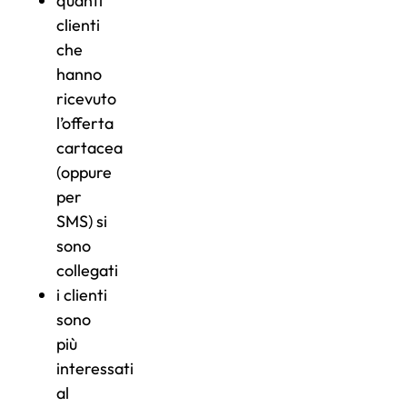
quanti
clienti
che
hanno
ricevuto
l’offerta
cartacea
(oppure
per
SMS) si
sono
collegati
i clienti
sono
più
interessati
al