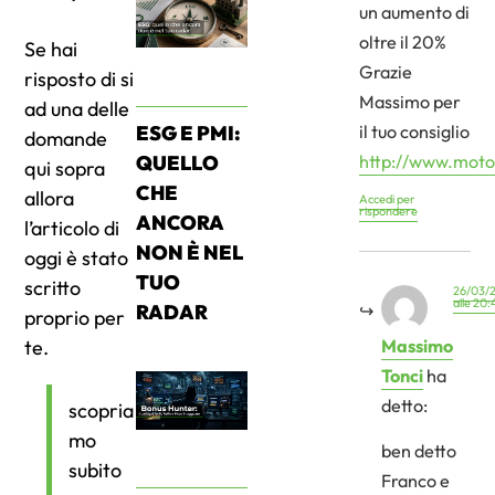
un aumento di
oltre il 20%
Se hai
Grazie
risposto di si
Massimo per
ad una delle
ESG E PMI:
il tuo consiglio
domande
QUELLO
http://www.mot
qui sopra
CHE
allora
Accedi per
rispondere
ANCORA
l’articolo di
NON È NEL
oggi è stato
TUO
scritto
26/03/
alle 20:
RADAR
proprio per
te.
Massimo
Tonci
ha
detto:
scopria
mo
ben detto
subito
Franco e