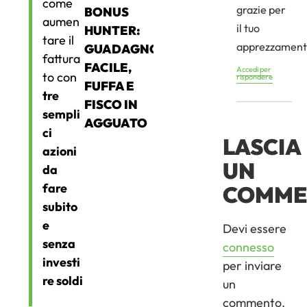
come
grazie per
BONUS
aumen
il tuo
HUNTER:
tare il
apprezzament
GUADAGNO
fattura
FACILE,
Accedi per
to con
rispondere
FUFFA E
tre
FISCO IN
sempli
AGGUATO
ci
LASCIA
azioni
UN
da
fare
COMME
subito
e
Devi essere
senza
connesso
investi
per inviare
re soldi
un
commento.