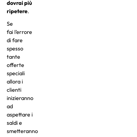
dovrai più
ripetere
.
Se
fai l’errore
di fare
spesso
tante
offerte
speciali
allora i
clienti
inizieranno
ad
aspettare i
saldi e
smetteranno