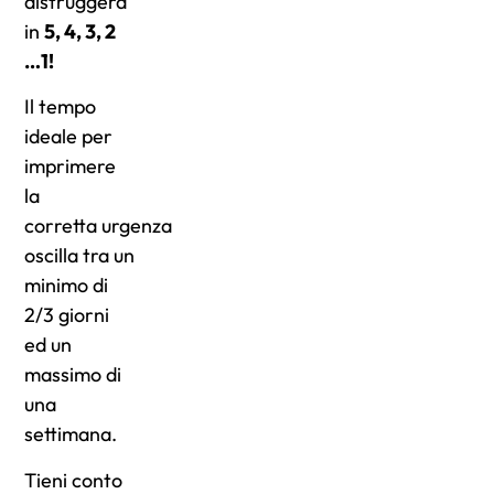
distruggerà
in
5, 4, 3, 2
…1!
Il tempo
ideale per
imprimere
la
corretta urgenza
oscilla tra un
minimo di
2/3 giorni
ed un
massimo di
una
settimana.
Tieni conto