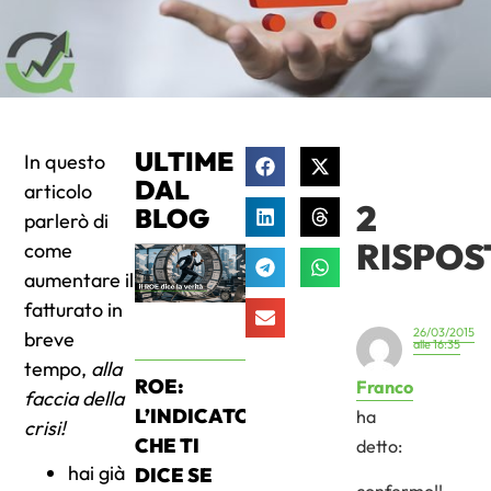
ULTIME
In questo
DAL
articolo
2
BLOG
parlerò di
RISPOS
come
aumentare il
fatturato in
26/03/2015
breve
alle 16:35
tempo,
alla
ROE:
Franco
faccia della
L’INDICATORE
ha
crisi!
CHE TI
detto:
hai già
DICE SE