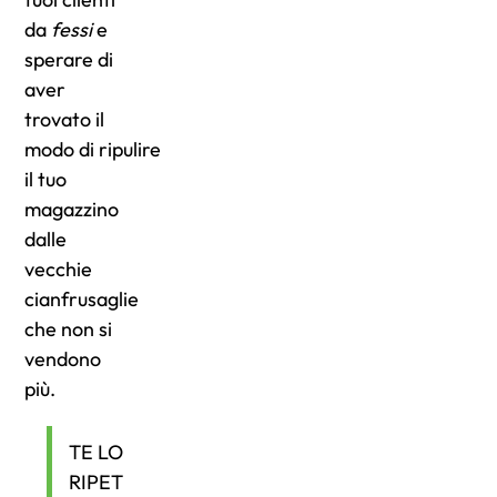
da
fessi
e
sperare di
aver
trovato il
modo di ripulire
il tuo
magazzino
dalle
vecchie
cianfrusaglie
che non si
vendono
più.
TE LO
RIPET