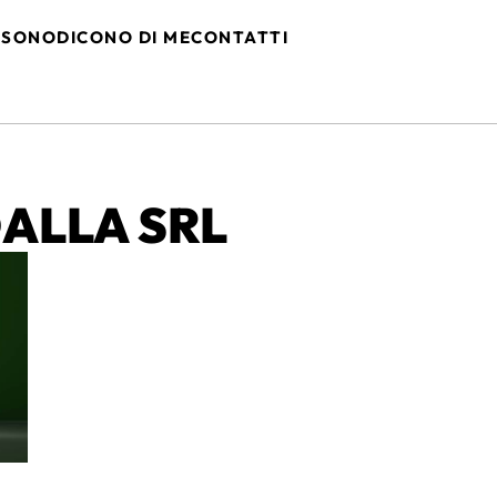
 SONO
DICONO DI ME
CONTATTI
DALLA SRL