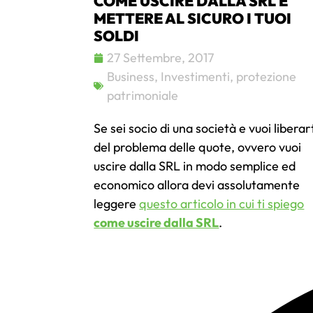
COME USCIRE DALLA SRL E
METTERE AL SICURO I TUOI
SOLDI
27 Settembre, 2017
Business
,
Investimenti
,
protezione
patrimoniale
Se sei socio di una società e vuoi liberar
del problema delle quote, ovvero vuoi
uscire dalla SRL in modo semplice ed
economico allora devi assolutamente
leggere
questo articolo in cui ti spiego
come uscire dalla SRL
.