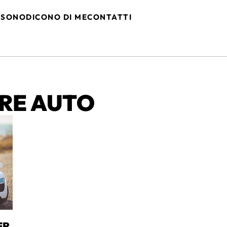
 SONO
DICONO DI ME
CONTATTI
ARE AUTO
ER