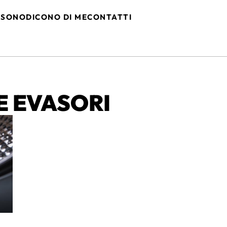
 SONO
DICONO DI ME
CONTATTI
E EVASORI