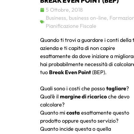
BREAK EVEN POINT (BEP)
5 Ottobre, 2018
Business
,
business on-line
,
Formazio
Pianificazione Fiscale
Quando ti trovi a guardare i conti della 
azienda e ti capita di non capire
esattamente da dove iniziare a migliora
hai probabilmente necessità di calcolare
tuo
Break Even Point
(BEP).
Quali sono i costi che posso
tagliare
?
Qual’è il
margine di ricarico
che devo
calcolare?
Quanto mi
costa
esattamente questo
prodotto oppure questo servizio?
Quanto incide questa o quella