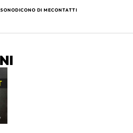
 SONO
DICONO DI ME
CONTATTI
NI