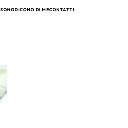
 SONO
DICONO DI ME
CONTATTI