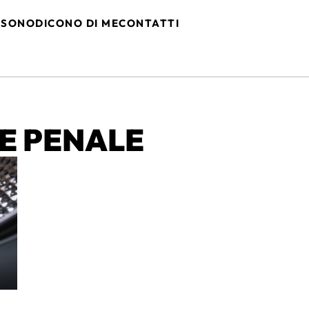
 SONO
DICONO DI ME
CONTATTI
NE PENALE