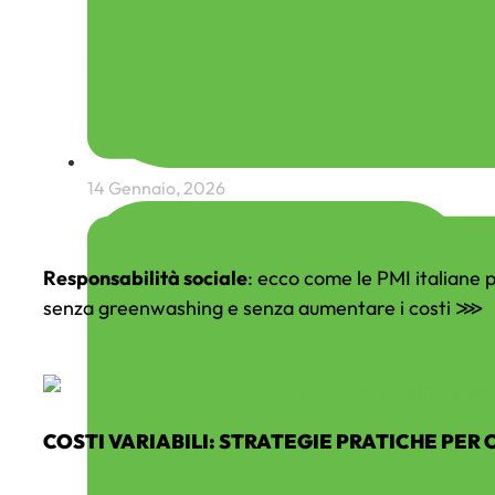
14 Gennaio, 2026
Responsabilità sociale
: ecco come le PMI italiane p
senza greenwashing e senza aumentare i costi ⋙
C
COSTI VARIABILI: STRATEGIE PRATICHE PER 