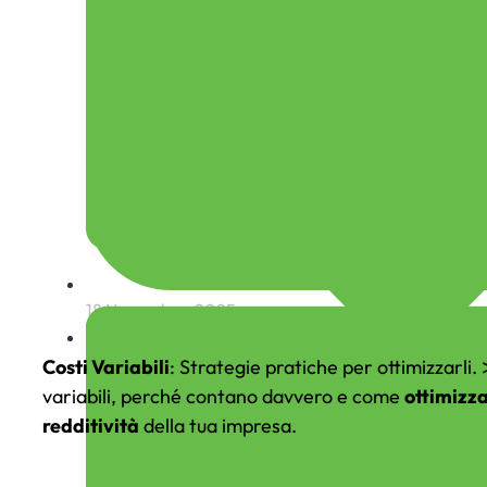
18 Novembre, 2025
Pianificazione Fiscale
Costi Variabili
: Strategie pratiche per ottimizzarl
variabili, perché contano davvero e come
ottimizza
redditività
della tua impresa.