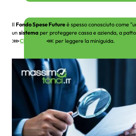
Il
Fondo Spese Future
è spesso conosciuto come "u
un
sistema
per proteggere cassa e azienda, a patt
⋙
Clicca QUI
⋘ per leggere la miniguida.