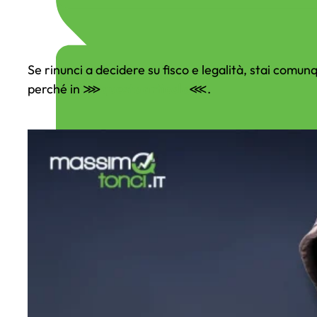
Se rinunci a decidere su fisco e legalità, stai comun
perché in ⋙
questo articolo
⋘.
Business