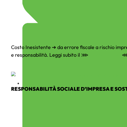
Costo Inesistente ➔ da errore fiscale a rischio imp
e responsabilità. Leggi subito il ⋙
nuovo articolo
⋘
RESPONSABILITÀ SOCIALE D’IMPRESA E SOS
Business